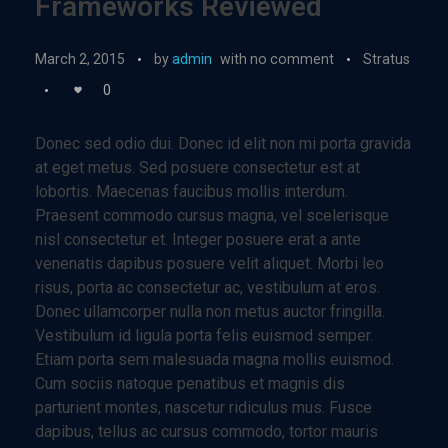
Frameworks Reviewed
March 2, 2015
by
admin
with
no comment
Stratus
0
Donec sed odio dui. Donec id elit non mi porta gravida
at eget metus. Sed posuere consectetur est at
lobortis. Maecenas faucibus mollis interdum.
Praesent commodo cursus magna, vel scelerisque
nisl consectetur et. Integer posuere erat a ante
venenatis dapibus posuere velit aliquet. Morbi leo
risus, porta ac consectetur ac, vestibulum at eros.
Donec ullamcorper nulla non metus auctor fringilla.
Vestibulum id ligula porta felis euismod semper.
Etiam porta sem malesuada magna mollis euismod.
Cum sociis natoque penatibus et magnis dis
parturient montes, nascetur ridiculus mus. Fusce
dapibus, tellus ac cursus commodo, tortor mauris