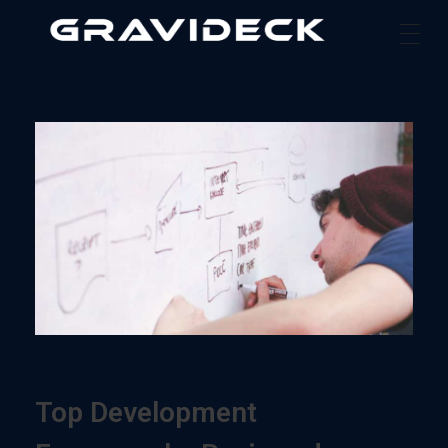
Gravideck
Physics driven motion simulators
Top Development