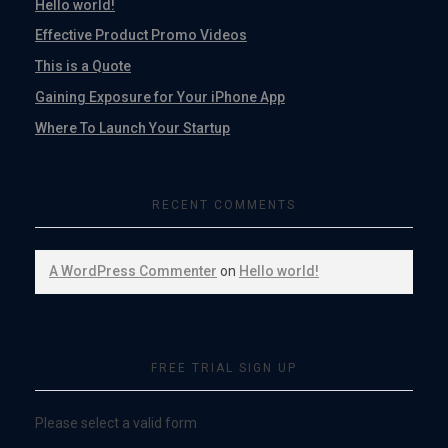
Hello world!
Effective Product Promo Videos
This is a Quote
Gaining Exposure for Your iPhone App
Where To Launch Your Startup
RECENT COMMENTS
A WordPress Commenter
on
Hello world!
FREE TRIAL SIGN UP
Please select a valid form